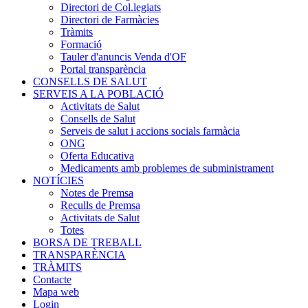
Directori de Col.legiats
Directori de Farmàcies
Tràmits
Formació
Tauler d'anuncis Venda d'OF
Portal transparència
CONSELLS DE SALUT
SERVEIS A LA POBLACIÓ
Activitats de Salut
Consells de Salut
Serveis de salut i accions socials farmàcia
ONG
Oferta Educativa
Medicaments amb problemes de subministrament
NOTÍCIES
Notes de Premsa
Reculls de Premsa
Activitats de Salut
Totes
BORSA DE TREBALL
TRANSPARÈNCIA
TRÀMITS
Contacte
Mapa web
Login