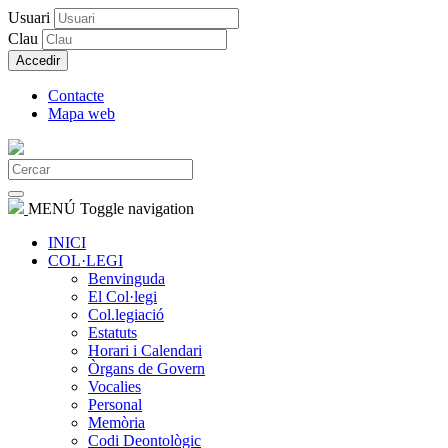
Usuari
Clau
Accedir
Contacte
Mapa web
MENÚ
Toggle navigation
INICI
COL·LEGI
Benvinguda
El Col·legi
Col.legiació
Estatuts
Horari i Calendari
Òrgans de Govern
Vocalies
Personal
Memòria
Codi Deontològic