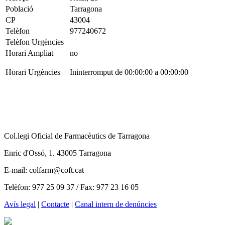
Població
Tarragona
CP
43004
Telèfon
977240672
Telèfon Urgències
Horari Ampliat
no
Horari Urgències
Ininterromput de 00:00:00 a 00:00:00
Col.legi Oficial de Farmacèutics de Tarragona
Enric d'Ossó, 1. 43005 Tarragona
E-mail: colfarm@coft.cat
Telèfon: 977 25 09 37 / Fax: 977 23 16 05
Avís legal
|
Contacte
|
Canal intern de denúncies