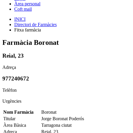
Àrea personal
Coft mail
INICI
Directori de Farmàcies
Fitxa farmàcia
Farmàcia Boronat
Reial, 23
Adreça
977240672
Telèfon
Urgències
Nom Farmàcia
Boronat
Titular
Jorge Boronat Poderós
Àrea Bàsica
Tarragona ciutat
Adreça
Reial, 23