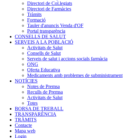
Directori de Col.legiats
Directori de Farmàcies
Tràmits
Formació
Tauler d'anuncis Venda d'OF
Portal transparència
CONSELLS DE SALUT
SERVEIS A LA POBLACIÓ
Activitats de Salut
Consells de Salut
Serveis de salut i accions socials farmàcia
ONG
Oferta Educativa
Medicaments amb problemes de subministrament
NOTÍCIES
Notes de Premsa
Reculls de Premsa
Activitats de Salut
Totes
BORSA DE TREBALL
TRANSPARÈNCIA
TRÀMITS
Contacte
Mapa web
Login