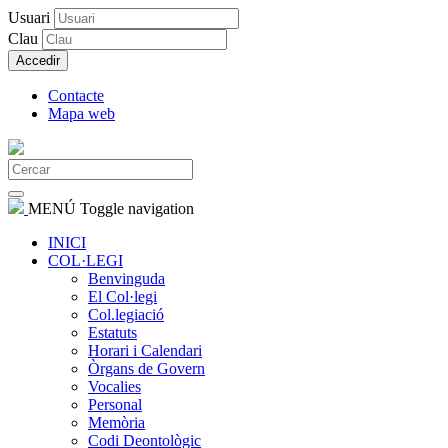
Usuari
Clau
Accedir
Contacte
Mapa web
MENÚ
Toggle navigation
INICI
COL·LEGI
Benvinguda
El Col·legi
Col.legiació
Estatuts
Horari i Calendari
Òrgans de Govern
Vocalies
Personal
Memòria
Codi Deontològic