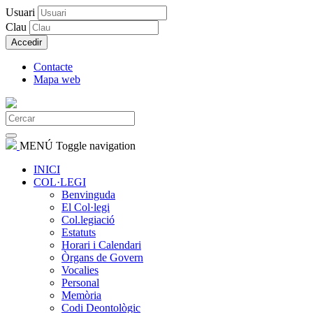
Usuari
Clau
Accedir
Contacte
Mapa web
MENÚ
Toggle navigation
INICI
COL·LEGI
Benvinguda
El Col·legi
Col.legiació
Estatuts
Horari i Calendari
Òrgans de Govern
Vocalies
Personal
Memòria
Codi Deontològic