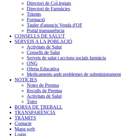
Directori de Col.legiats
Directori de Farmàcies
Tràmits
Formació
Tauler d'anuncis Venda d'OF
Portal transparència
CONSELLS DE SALUT
SERVEIS A LA POBLACIÓ
Activitats de Salut
Consells de Salut
Serveis de salut i accions socials farmàcia
ONG
Oferta Educativa
Medicaments amb problemes de subministrament
NOTÍCIES
Notes de Premsa
Reculls de Premsa
Activitats de Salut
Totes
BORSA DE TREBALL
TRANSPARÈNCIA
TRÀMITS
Contacte
Mapa web
Login