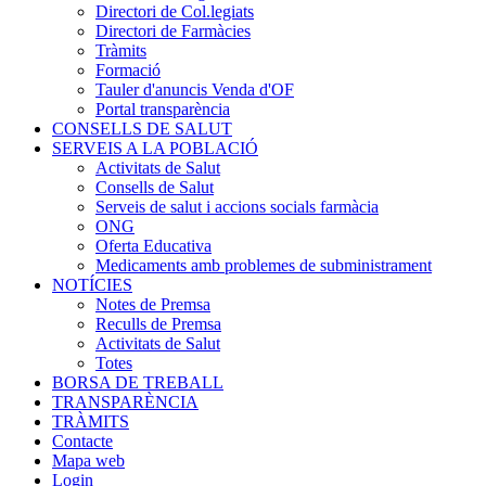
Directori de Col.legiats
Directori de Farmàcies
Tràmits
Formació
Tauler d'anuncis Venda d'OF
Portal transparència
CONSELLS DE SALUT
SERVEIS A LA POBLACIÓ
Activitats de Salut
Consells de Salut
Serveis de salut i accions socials farmàcia
ONG
Oferta Educativa
Medicaments amb problemes de subministrament
NOTÍCIES
Notes de Premsa
Reculls de Premsa
Activitats de Salut
Totes
BORSA DE TREBALL
TRANSPARÈNCIA
TRÀMITS
Contacte
Mapa web
Login