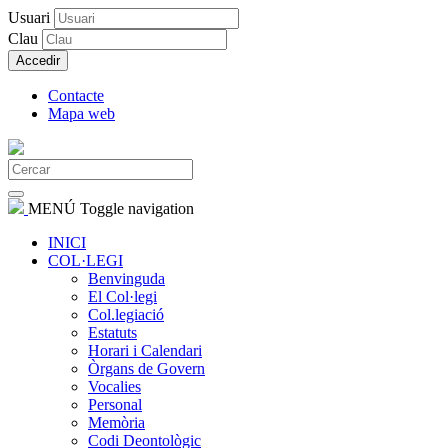
Usuari
Clau
Accedir
Contacte
Mapa web
MENÚ
Toggle navigation
INICI
COL·LEGI
Benvinguda
El Col·legi
Col.legiació
Estatuts
Horari i Calendari
Òrgans de Govern
Vocalies
Personal
Memòria
Codi Deontològic