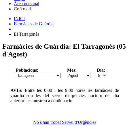
Àrea personal
Coft mail
INICI
Farmàcies de Guàrdia
El Tarragonès
Farmàcies de Guàrdia
: El Tarragonès (05
d'Agost)
Poblacions:
Mes:
Día:
AVÍS:
Entre les 0:00 i les 9:00 hores les farmàcies de
guàrdia són les del servei d'urgències nocturn del dia
anterior i es mostren a continuació.
No s'han trobat Servei d'Urgències