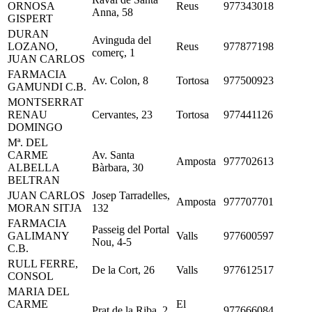
ORNOSA
Reus
977343018
Anna, 58
GISPERT
DURAN
Avinguda del
LOZANO,
Reus
977877198
comerç, 1
JUAN CARLOS
FARMACIA
Av. Colon, 8
Tortosa
977500923
GAMUNDI C.B.
MONTSERRAT
RENAU
Cervantes, 23
Tortosa
977441126
DOMINGO
Mª. DEL
CARME
Av. Santa
Amposta
977702613
ALBELLA
Bàrbara, 30
BELTRAN
JUAN CARLOS
Josep Tarradelles,
Amposta
977707701
MORAN SITJA
132
FARMACIA
Passeig del Portal
GALIMANY
Valls
977600597
Nou, 4-5
C.B.
RULL FERRE,
De la Cort, 26
Valls
977612517
CONSOL
MARIA DEL
CARME
El
Prat de la Riba, 2
977666084