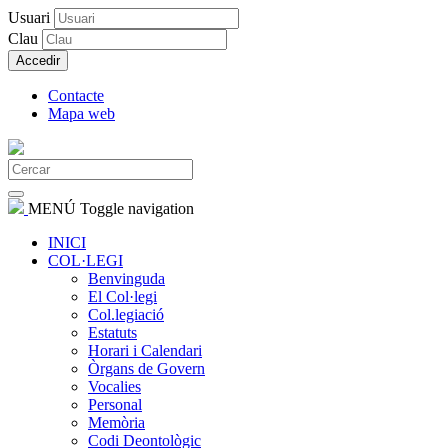
Usuari
Clau
Accedir
Contacte
Mapa web
MENÚ
Toggle navigation
INICI
COL·LEGI
Benvinguda
El Col·legi
Col.legiació
Estatuts
Horari i Calendari
Òrgans de Govern
Vocalies
Personal
Memòria
Codi Deontològic