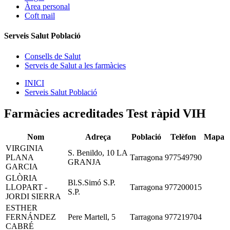
Àrea personal
Coft mail
Serveis Salut Població
Consells de Salut
Serveis de Salut a les farmàcies
INICI
Serveis Salut Població
Farmàcies acreditades Test ràpid VIH
Nom
Adreça
Població
Telèfon
Mapa
VIRGINIA
S. Benildo, 10 LA
PLANA
Tarragona
977549790
GRANJA
GARCIA
GLÒRIA
Bl.S.Simó S.P.
LLOPART -
Tarragona
977200015
S.P.
JORDI SIERRA
ESTHER
FERNÁNDEZ
Pere Martell, 5
Tarragona
977219704
CABRÉ