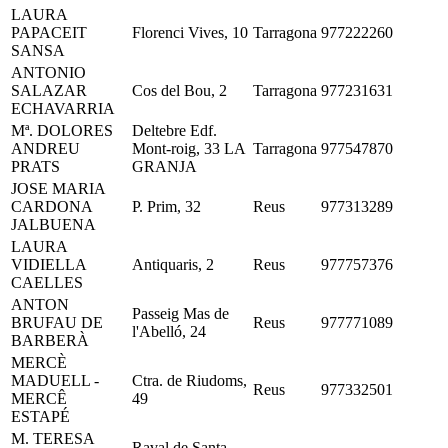
LAURA
PAPACEIT
Florenci Vives, 10
Tarragona
977222260
SANSA
ANTONIO
SALAZAR
Cos del Bou, 2
Tarragona
977231631
ECHAVARRIA
Mª. DOLORES
Deltebre Edf.
ANDREU
Mont-roig, 33 LA
Tarragona
977547870
PRATS
GRANJA
JOSE MARIA
CARDONA
P. Prim, 32
Reus
977313289
JALBUENA
LAURA
VIDIELLA
Antiquaris, 2
Reus
977757376
CAELLES
ANTON
Passeig Mas de
BRUFAU DE
Reus
977771089
l'Abelló, 24
BARBERÀ
MERCÈ
MADUELL -
Ctra. de Riudoms,
Reus
977332501
MERCÊ
49
ESTAPÉ
M. TERESA
Raval de Santa