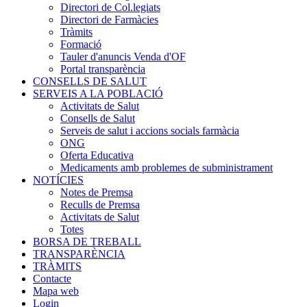
Directori de Col.legiats
Directori de Farmàcies
Tràmits
Formació
Tauler d'anuncis Venda d'OF
Portal transparència
CONSELLS DE SALUT
SERVEIS A LA POBLACIÓ
Activitats de Salut
Consells de Salut
Serveis de salut i accions socials farmàcia
ONG
Oferta Educativa
Medicaments amb problemes de subministrament
NOTÍCIES
Notes de Premsa
Reculls de Premsa
Activitats de Salut
Totes
BORSA DE TREBALL
TRANSPARÈNCIA
TRÀMITS
Contacte
Mapa web
Login