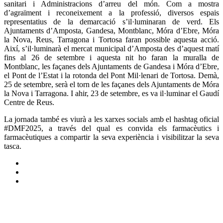
sanitari i Administracions d’arreu del món. Com a mostra
d’agraïment i reconeixement a la professió, diversos espais
representatius de la demarcació s’il·luminaran de verd. Els
Ajuntaments d’Amposta, Gandesa, Montblanc, Móra d’Ebre, Móra
la Nova, Reus, Tarragona i Tortosa faran possible aquesta acció.
Així, s’il·luminarà el mercat municipal d’Amposta des d’aquest matí
fins al 26 de setembre i aquesta nit ho faran la muralla de
Montblanc, les façanes dels Ajuntaments de Gandesa i Móra d’Ebre,
el Pont de l’Estat i la rotonda del Pont Mil·lenari de Tortosa. Demà,
25 de setembre, serà el torn de les façanes dels Ajuntaments de Móra
la Nova i Tarragona. I ahir, 23 de setembre, es va il·luminar el Gaudí
Centre de Reus.
La jornada també es viurà a les xarxes socials amb el hashtag oficial
#DMF2025, a través del qual es convida els farmacèutics i
farmacèutiques a compartir la seva experiència i visibilitzar la seva
tasca.