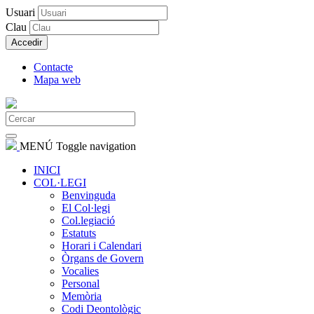
Usuari
Clau
Accedir
Contacte
Mapa web
MENÚ
Toggle navigation
INICI
COL·LEGI
Benvinguda
El Col·legi
Col.legiació
Estatuts
Horari i Calendari
Òrgans de Govern
Vocalies
Personal
Memòria
Codi Deontològic