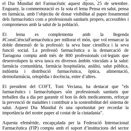
el Dia Mundial del Farmacèutic aquest dijous, 25 de setembre.
Enguany, la commemoració es fa sota el lema Pensa en salut, pensa
en farmàcia, amb l’objectiu de donar visibilitat al paper fonamental
dels farmacèutics com a professionals sanitaris propers, accessibles i
compromesos amb la salut de la població.
El lema es complementa amb la llegenda
#ConsCiènciaFarmacèutica per millorar el món, que vol remarcar la
doble dimensió de la professió: la seva base científica i la seva
funció social. La professió farmacèutica a la demarcació de
Tarragona compta amb més de 800 professionals col·legiats que
desenvolupen la seva tasca en diversos àmbits vinculats a la salut:
farmàcia comunitària, farmàcia hospitalària, anàlisi, salut pública,
indústria i distribució farmacèutica, òptica, alimentació,
dermofarmàcia, ortopèdia i docència, entre d’altres.
El president del COFT, Toni Veciana, ha destacat que "els
farmacèutics i farmacèutiques són professionals sanitaris que
treballen dia a dia per garantir el bon ús dels medicaments, reforçar
la prevenció de malalties i contribuir a la sostenibilitat del sistema de
salut. Aquest Dia Mundial és una oportunitat per recordar la
importància del nostre paper al costat de la ciutadania".
Aquesta efemèride, encapçalada per la Federació Internacional
Farmacèutica (FIP) compta amb el suport d’institucions del sector