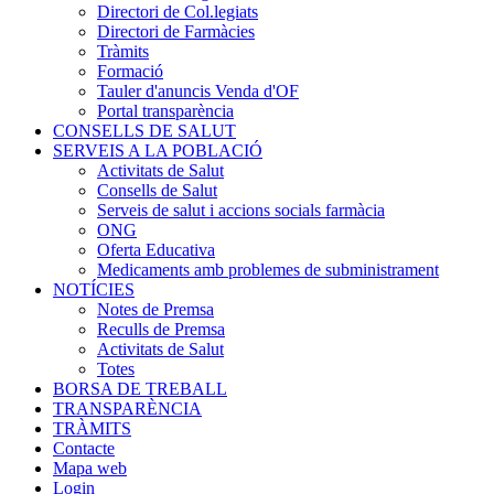
Directori de Col.legiats
Directori de Farmàcies
Tràmits
Formació
Tauler d'anuncis Venda d'OF
Portal transparència
CONSELLS DE SALUT
SERVEIS A LA POBLACIÓ
Activitats de Salut
Consells de Salut
Serveis de salut i accions socials farmàcia
ONG
Oferta Educativa
Medicaments amb problemes de subministrament
NOTÍCIES
Notes de Premsa
Reculls de Premsa
Activitats de Salut
Totes
BORSA DE TREBALL
TRANSPARÈNCIA
TRÀMITS
Contacte
Mapa web
Login