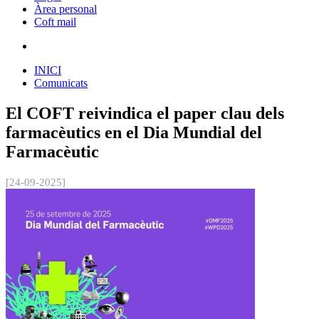
Àrea personal
Coft mail
INICI
Comunicats
El COFT reivindica el paper clau dels
farmacèutics en el Dia Mundial del
Farmacèutic
[24-09-2025]