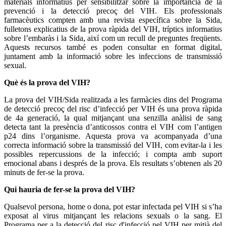
materials informatius per sensibilitzar sobre la importància de la
prevenció i la detecció precoç del VIH. Els professionals
farmacèutics compten amb una revista específica sobre la Sida,
fulletons explicatius de la prova ràpida del VIH, tríptics informatius
sobre l’embaràs i la Sida, així com un recull de preguntes freqüents.
Aquests recursos també es poden consultar en format digital,
juntament amb la informació sobre les infeccions de transmissió
sexual.
Què és la prova del VIH?
La prova del VIH/Sida realitzada a les farmàcies dins del Programa
de detecció precoç del risc d’infecció per VIH és una prova ràpida
de 4a generació, la qual mitjançant una senzilla anàlisi de sang
detecta tant la presència d’anticossos contra el VIH com l’antigen
p24 dins l’organisme. Aquesta prova va acompanyada d’una
correcta informació sobre la transmissió del VIH, com evitar-la i les
possibles repercussions de la infecció; i compta amb suport
emocional abans i després de la prova. Els resultats s’obtenen als 20
minuts de fer-se la prova.
Qui hauria de fer-se la prova del VIH?
Qualsevol persona, home o dona, pot estar infectada pel VIH si s’ha
exposat al virus mitjançant les relacions sexuals o la sang. El
Programa per a la detecció del risc d'infecció pel VIH per mitjà del