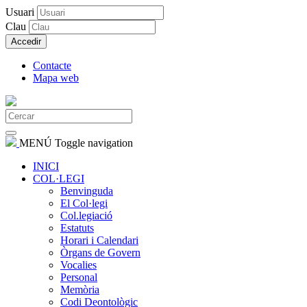
Usuari
Clau
Accedir
Contacte
Mapa web
MENÚ
Toggle navigation
INICI
COL·LEGI
Benvinguda
El Col·legi
Col.legiació
Estatuts
Horari i Calendari
Òrgans de Govern
Vocalies
Personal
Memòria
Codi Deontològic