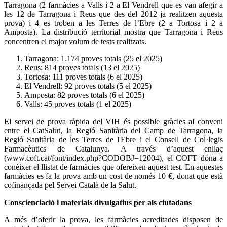
Tarragona (2 farmàcies a Valls i 2 a El Vendrell que es van afegir a
les 12 de Tarragona i Reus que des del 2012 ja realitzen aquesta
prova) i 4 es troben a les Terres de l’Ebre (2 a Tortosa i 2 a
Amposta). La distribució territorial mostra que Tarragona i Reus
concentren el major volum de tests realitzats.
Tarragona: 1.174 proves totals (25 el 2025)
Reus: 814 proves totals (13 el 2025)
Tortosa: 111 proves totals (6 el 2025)
El Vendrell: 92 proves totals (5 el 2025)
Amposta: 82 proves totals (6 el 2025)
Valls: 45 proves totals (1 el 2025)
El servei de prova ràpida del VIH és possible gràcies al conveni
entre el CatSalut, la Regió Sanitària del Camp de Tarragona, la
Regió Sanitària de les Terres de l'Ebre i el Consell de Col·legis
Farmacèutics de Catalunya. A través d’aquest enllaç
(www.coft.cat/font/index.php?CODOBJ=12004), el COFT dóna a
conèixer el llistat de farmàcies que ofereixen aquest test. En aquestes
farmàcies es fa la prova amb un cost de només 10 €, donat que està
cofinançada pel Servei Català de la Salut.
Conscienciació i materials divulgatius per als ciutadans
A més d’oferir la prova, les farmàcies acreditades disposen de