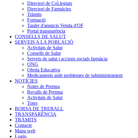
Directori de Col.legiats
Directori de Farmàcies
Tràmits
Formació
Tauler d'anuncis Venda d'OF
Portal transparència
CONSELLS DE SALUT
SERVEIS A LA POBLACIÓ
Activitats de Salut
Consells de Salut
Serveis de salut i accions socials farmàcia
ONG
Oferta Educativa
Medicaments amb problemes de subministrament
NOTÍCIES
Notes de Premsa
Reculls de Premsa
Activitats de Salut
Totes
BORSA DE TREBALL
TRANSPARÈNCIA
TRÀMITS
Contacte
Mapa web
Login