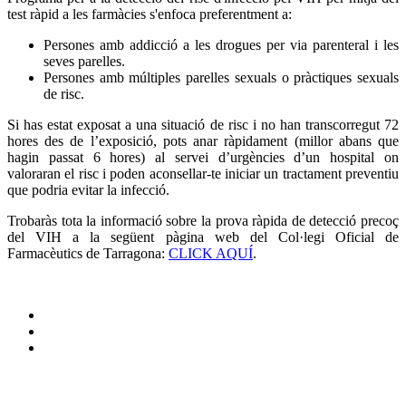
test ràpid a les farmàcies s'enfoca preferentment a:
Persones amb addicció a les drogues per via parenteral i les
seves parelles.
Persones amb múltiples parelles sexuals o pràctiques sexuals
de risc.
Si has estat exposat a una situació de risc i no han transcorregut 72
hores des de l’exposició, pots anar ràpidament (millor abans que
hagin passat 6 hores) al servei d’urgències d’un hospital on
valoraran el risc i poden aconsellar-te iniciar un tractament preventiu
que podria evitar la infecció.
Trobaràs tota la informació sobre la prova ràpida de detecció precoç
del VIH a la següent pàgina web del Col·legi Oficial de
Farmacèutics de Tarragona:
CLICK AQUÍ
.