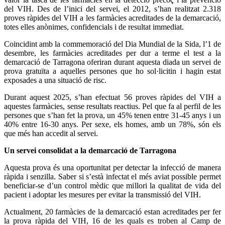
del VIH. Des de l’inici del servei, el 2012, s’han realitzat 2.318
proves ràpides del VIH a les farmàcies acreditades de la demarcació,
totes elles anònimes, confidencials i de resultat immediat.
Coincidint amb la commemoració del Dia Mundial de la Sida, l’1 de
desembre, les farmàcies acreditades per dur a terme el test a la
demarcació de Tarragona oferiran durant aquesta diada un servei de
prova gratuïta a aquelles persones que ho sol·licitin i hagin estat
exposades a una situació de risc.
Durant aquest 2025, s’han efectuat 56 proves ràpides del VIH a
aquestes farmàcies, sense resultats reactius. Pel que fa al perfil de les
persones que s’han fet la prova, un 45% tenen entre 31-45 anys i un
40% entre 16-30 anys. Per sexe, els homes, amb un 78%, són els
que més han accedit al servei.
Un servei consolidat a la demarcació de Tarragona
Aquesta prova és una oportunitat per detectar la infecció de manera
ràpida i senzilla. Saber si s’està infectat el més aviat possible permet
beneficiar-se d’un control mèdic que millori la qualitat de vida del
pacient i adoptar les mesures per evitar la transmissió del VIH.
Actualment, 20 farmàcies de la demarcació estan acreditades per fer
la prova ràpida del VIH, 16 de les quals es troben al Camp de