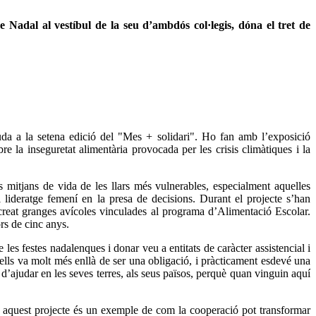
Nadal al vestíbul de la seu d’ambdós col·legis, dóna el tret de
da a la setena edició del "Mes + solidari". Ho fan amb l’exposició
la inseguretat alimentària provocada per les crisis climàtiques i la
ls mitjans de vida de les llars més vulnerables, especialment aquelles
l lideratge femení en la presa de decisions. Durant el projecte s’han
 creat granges avícoles vinculades al programa d’Alimentació Escolar.
ors de cinc anys.
les festes nadalenques i donar veu a entitats de caràcter assistencial i
ls va molt més enllà de ser una obligació, i pràcticament esdevé una
’ajudar en les seves terres, als seus països, perquè quan vinguin aquí
i aquest projecte és un exemple de com la cooperació pot transformar