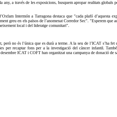
da any, a través de les exposicions, busquem apropar realitats globals pe
’Oxfam Intermón a Tarragona destaca que "cada plafó d’aquesta exposic
alment greu en els països de l’anomenat Corredor Sec". "Esperem que aqu
neixement local i del lideratge comunitari".
, però no és l’única que es durà a terme. A la seu de l’ICAT s’ha fet d
es per recaptar fons per a la investigació del càncer infantil. També
de desembre ICAT i COFT han organitzat una campanya de donació de sa