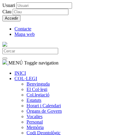
Usuari
Clau
Accedir
Contacte
Mapa web
MENÚ
Toggle navigation
INICI
COL·LEGI
Benvinguda
El Col·legi
Col.legiació
Estatuts
Horari i Calendari
Òrgans de Govern
Vocalies
Personal
Memòria
Codi Deontològic