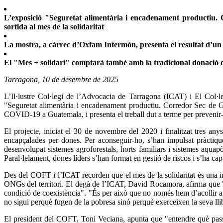
L’exposició "Seguretat alimentària i encadenament productiu. C
sortida al mes de la solidaritat
La mostra, a càrrec d’Oxfam Intermón, presenta el resultat d’un
El "Mes + solidari" comptarà també amb la tradicional donació 
Tarragona, 10 de desembre de 2025
L’Il·lustre Col·legi de l’Advocacia de Tarragona (ICAT) i El Col·
"Seguretat alimentària i encadenament productiu. Corredor Sec de Gu
COVID-19 a Guatemala, i presenta el treball dut a terme per prevenir-
El projecte, iniciat el 30 de novembre del 2020 i finalitzat tres any
encapçalades per dones. Per aconseguir-ho, s’han impulsat pràctiques
desenvolupat sistemes agroforestals, horts familiars i sistemes aqua
Paral·lelament, dones líders s’han format en gestió de riscos i s’ha cap
Des del COFT i l’ICAT recorden que el mes de la solidaritat és una inic
ONGs del territori. El degà de l’ICAT, David Rocamora, afirma que "
condició de coexistència". "És per això que no només hem d’acollir a 
no sigui perquè fugen de la pobresa sinó perquè exerceixen la seva ll
El president del COFT, Toni Veciana, apunta que "entendre què passa