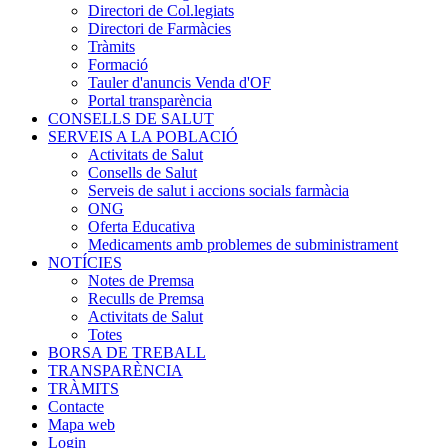
Directori de Col.legiats
Directori de Farmàcies
Tràmits
Formació
Tauler d'anuncis Venda d'OF
Portal transparència
CONSELLS DE SALUT
SERVEIS A LA POBLACIÓ
Activitats de Salut
Consells de Salut
Serveis de salut i accions socials farmàcia
ONG
Oferta Educativa
Medicaments amb problemes de subministrament
NOTÍCIES
Notes de Premsa
Reculls de Premsa
Activitats de Salut
Totes
BORSA DE TREBALL
TRANSPARÈNCIA
TRÀMITS
Contacte
Mapa web
Login