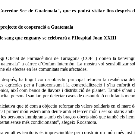
orredor Sec de Guatemala", que es podrà visitar fins després de 
 projecte de cooperació a Guatemala
de sang que enguany se celebrarà a l’Hospital Joan XXIII
legi Oficial de Farmacèutics de Tarragona (COFT) donen la benvingu
atemala" a càrrec d’Oxfam Intermón. La mostra vol sensibilitzar sobre 
ne els efectes en les comunitats més afectades.
s després, ha tingut com a objectiu principal reforçar la resiliència de
 agrícoles per a l’autoconsum i la comercialització i s’ha enfortit e
pònics, així com bancs de llavors i distribució de planter. També s’han
acitat personal sanitari per detectar casos de desnutrició en infants men
iativa que té com a objectiu reforçar els valors solidaris en el marc de 
al primer món estem amb deute amb el tercer món i ser solidaris amb el
les persones immigrants amb els braços oberts sinó que també els hem d
ibertat sense més condicionants", afegeix Rocamora.
 en altres territoris és imprescindible per construir un món més just 