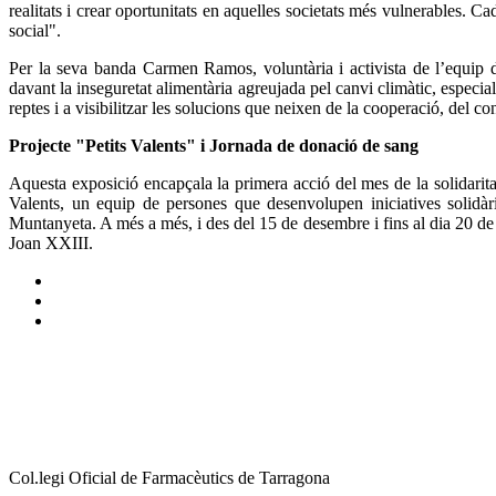
realitats i crear oportunitats en aquelles societats més vulnerables. Ca
social".
Per la seva banda Carmen Ramos, voluntària i activista de l’equip d
davant la inseguretat alimentària agreujada pel canvi climàtic, especi
reptes i a visibilitzar les solucions que neixen de la cooperació, del co
Projecte "Petits Valents" i Jornada de donació de sang
Aquesta exposició encapçala la primera acció del mes de la solidaritat
Valents, un equip de persones que desenvolupen iniciatives solidàri
Muntanyeta. A més a més, i des del 15 de desembre i fins al dia 20 
Joan XXIII.
Col.legi Oficial de Farmacèutics de Tarragona