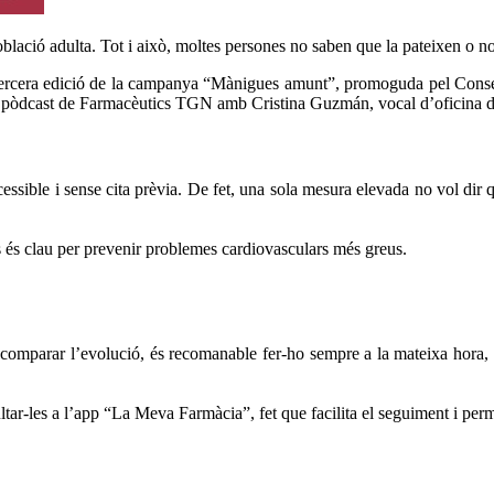
població adulta. Tot i això, moltes persones no saben que la pateixen o n
a tercera edició de la campanya “Mànigues amunt”, promoguda pel Consel
m al pòdcast de Farmacèutics TGN amb Cristina Guzmán, vocal d’oficina
essible i sense cita prèvia. De fet, una sola mesura elevada no vol dir 
ps és clau per prevenir problemes cardiovasculars més greus.
comparar l’evolució, és recomanable fer-ho sempre a la mateixa hora, am
ltar-les a l’app “La Meva Farmàcia”, fet que facilita el seguiment i per