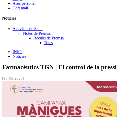
Àrea personal
Coft mail
Notícies
Activitats de Salut
Notes de Premsa
Reculls de Premsa
Totes
INICI
Notícies
Farmacèutics TGN | El control de la press
[18-05-2026]