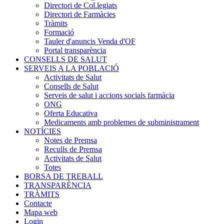
Directori de Col.legiats
Directori de Farmàcies
Tràmits
Formació
Tauler d'anuncis Venda d'OF
Portal transparència
CONSELLS DE SALUT
SERVEIS A LA POBLACIÓ
Activitats de Salut
Consells de Salut
Serveis de salut i accions socials farmàcia
ONG
Oferta Educativa
Medicaments amb problemes de subministrament
NOTÍCIES
Notes de Premsa
Reculls de Premsa
Activitats de Salut
Totes
BORSA DE TREBALL
TRANSPARÈNCIA
TRÀMITS
Contacte
Mapa web
Login