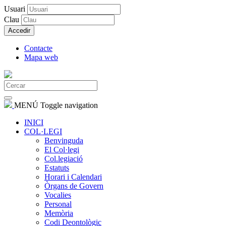
Usuari
Clau
Accedir
Contacte
Mapa web
MENÚ
Toggle navigation
INICI
COL·LEGI
Benvinguda
El Col·legi
Col.legiació
Estatuts
Horari i Calendari
Òrgans de Govern
Vocalies
Personal
Memòria
Codi Deontològic