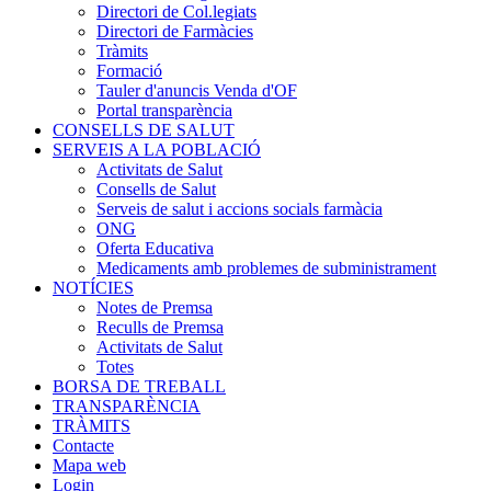
Directori de Col.legiats
Directori de Farmàcies
Tràmits
Formació
Tauler d'anuncis Venda d'OF
Portal transparència
CONSELLS DE SALUT
SERVEIS A LA POBLACIÓ
Activitats de Salut
Consells de Salut
Serveis de salut i accions socials farmàcia
ONG
Oferta Educativa
Medicaments amb problemes de subministrament
NOTÍCIES
Notes de Premsa
Reculls de Premsa
Activitats de Salut
Totes
BORSA DE TREBALL
TRANSPARÈNCIA
TRÀMITS
Contacte
Mapa web
Login